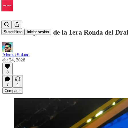
#ElDíaDespués... de la 1era Ronda del Dra
Suscribirse
Iniciar sesión
Alonzo Solano
abr 24, 2026
8
7
1
Compartir