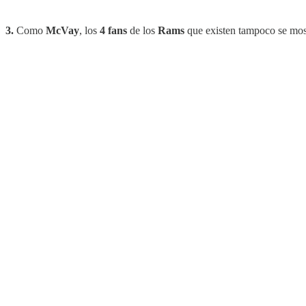
3.
Como
McVay
, los
4 fans
de los
Rams
que existen tampoco se most